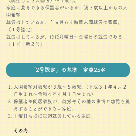
（誕生日より入園可）～５歳児。
家庭に養育できる保護者がいるが、満３歳以上からの入
園希望。
就労はしているが、１ヵ月６４時間未満就労の家庭。
（１号認定）
就労はしているが、ほぼ月曜日～金曜日の就労である
（１号＋新２号）
「2号認定」の基準 定員25名
入園希望対象児が３歳～５歳児。(平成３１年４月２
日生まれ～令和４年４月１日生まれ)
保護者や同居家族が、就労やその他の事情で幼児を養
育することができない家庭。
土曜日もほぼ毎週就労している家庭。
その内