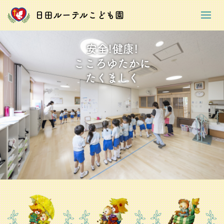
日田ルーテルこども園
安全!健康!
こころゆたかに
たくましく