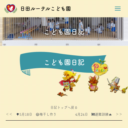
日田ルーテルこども園
こども園日記
こども園日記
日記トップへ戻る
＜＜ 🌳5月18日 😄梅干し作り
4月24日 🚒避難訓練🔥 ＞＞