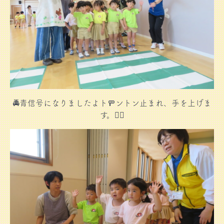
🚔青信号になりましたよト🚥ントン止まれ、手を上げま
す。👮‍♀️